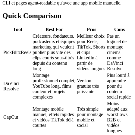
CLI et pages agent-readable qu'avec une app mobile manuelle.
Quick Comparison
Tool
Best For
Pros
Cons
Créateurs, fondateurs,
Meilleur choix
Pas un
podcasteurs et équipes
pour Reels,
logiciel de
marketing qui veulent
TikTok, Shorts
montage
Pick
BlitzReels
publier plus vite des
et clips
cinema
clips courts sous-titrés
LinkedIn à
comme
depuis du contenu
partir de
DaVinci
long
vidéos longues
Resolve
Montage
Plus lourd à
professionnel complet,
Version
apprendre
DaVinci
YouTube long, films,
gratuite très
pour du
Resolve
couleur et projets
puissante
contenu
complexes
social rapide
Moins
Montage mobile
Très simple
adapté aux
manuel, effets rapides
pour montage
workflows
CapCut
et vidéos TikTok déjà
mobile et
B2B et
courtes
social
vidéos
longues