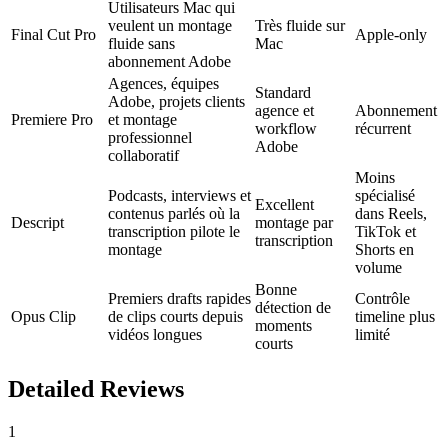
Utilisateurs Mac qui
veulent un montage
Très fluide sur
Final Cut Pro
Apple-only
fluide sans
Mac
abonnement Adobe
Agences, équipes
Standard
Adobe, projets clients
agence et
Abonnement
Premiere Pro
et montage
workflow
récurrent
professionnel
Adobe
collaboratif
Moins
Podcasts, interviews et
spécialisé
Excellent
contenus parlés où la
dans Reels,
Descript
montage par
transcription pilote le
TikTok et
transcription
montage
Shorts en
volume
Bonne
Premiers drafts rapides
Contrôle
détection de
Opus Clip
de clips courts depuis
timeline plus
moments
vidéos longues
limité
courts
Detailed Reviews
1