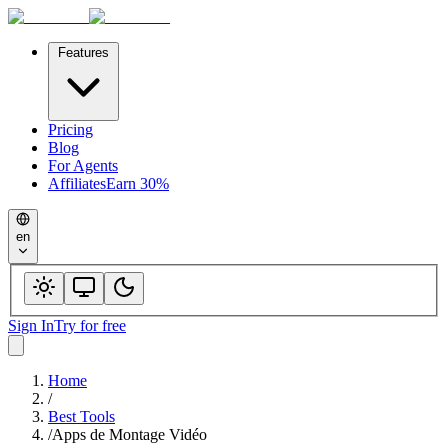
Features
Pricing
Blog
For Agents
Affiliates
Earn 30%
en
Sign In
Try for free
Home
/
Best Tools
/
Apps de Montage Vidéo