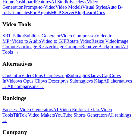
Home
Dashboard
Features
AI Studio
Faceless Video
Generation
Prompt-to-Video
Video Models
Visual Styles
Auto B-
rolls
Templates
For Agents
MCP Server
Blog
Learn
Docs
Video Tools
SRT Editor
Subtitles Generator
Video Compressor
Video to
MP4
Video to Audio
Video to GIF
Rotate Video
Resize Video
Image
Compressor
Image Resizer
Image Cropper
Remove Background
All
Tools
→
Alternatives
CapCut
InVideo
Opus Clip
Descript
Submagic
Klap
vs CapCut
vs
InVideo
vs Opus Clip
vs Descript
vs Submagic
vs Klap
All alternatives
→
All comparisons
→
Rankings
Faceless Video Generators
AI Video Editors
Text-to-Video
Tools
TikTok Video Makers
YouTube Shorts Generators
All rankings
→
Company